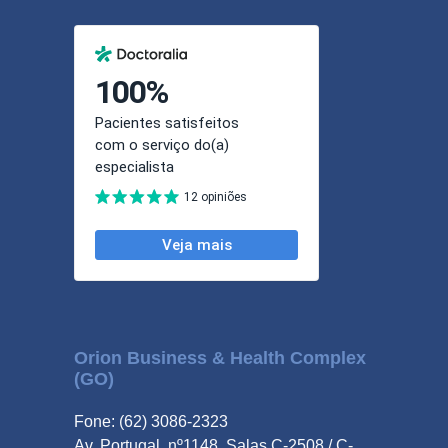
Orion Business & Health Complex
(GO)
Fone: (62) 3086-2323
Av. Portugal, nº1148, Salas C-2508 / C-