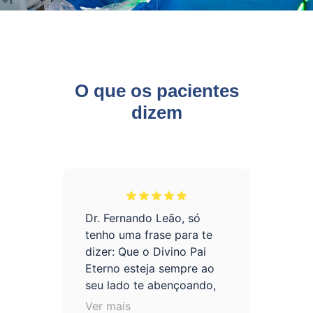
O que os pacientes
dizem
ém
Dr. Fernando Leão, só
Con
tenho uma frase para te
cál
dizer: Que o Divino Pai
esp
Eterno esteja sempre ao
aco
seu lado te abençoando,
nu
dando cada vez mais
des
Ver mais
Ver