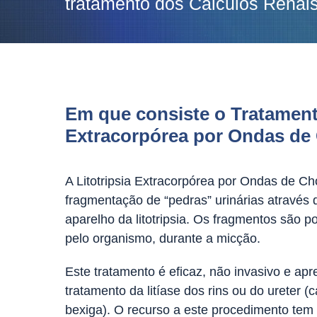
tratamento dos Cálculos Renais
Em que consiste o Tratamento
Extracorpórea por Ondas d
A Litotripsia Extracorpórea por Ondas de C
fragmentação de “pedras” urinárias através 
aparelho da litotripsia. Os fragmentos são p
pelo organismo, durante a micção.
Este tratamento é eficaz, não invasivo e ap
tratamento da litíase dos rins ou do ureter (c
bexiga). O recurso a este procedimento te