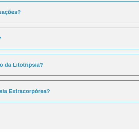
tuações?
?
 da Litotripsia?
psia Extracorpórea?