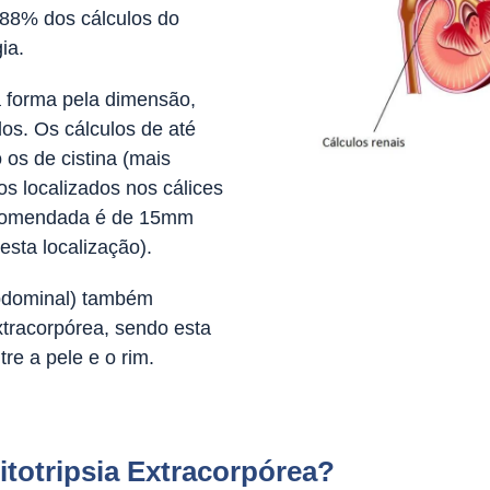
 88% dos cálculos do
ia.
a forma pela dimensão,
os. Os cálculos de até
os de cistina (mais
os localizados nos cálices
recomendada é de 15mm
esta localização).
bdominal) também
Extracorpórea, sendo esta
re a pele e o rim.
totripsia Extracorpórea?