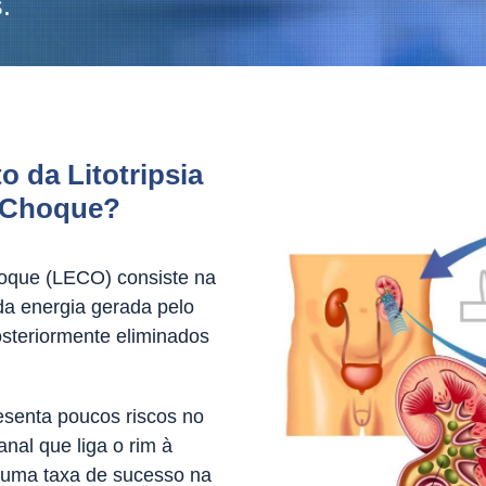
.
 da Litotripsia
e Choque?
hoque (LECO) consiste na
da energia gerada pelo
osteriormente eliminados
resenta poucos riscos no
anal que liga o rim à
m uma taxa de sucesso na