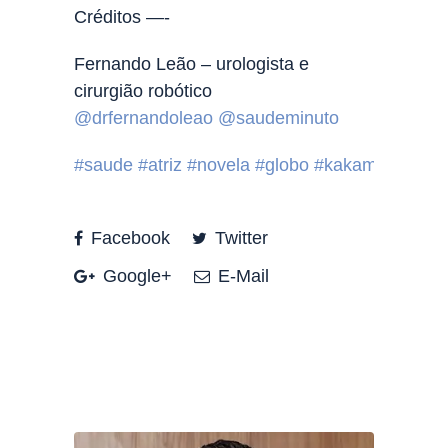
Créditos —-
Fernando Leão – urologista e
cirurgião robótico
@drfernandoleao
@saudeminuto
#saude
#atriz
#novela
#globo
#kakameyer
Facebook
Twitter
Google+
E-Mail