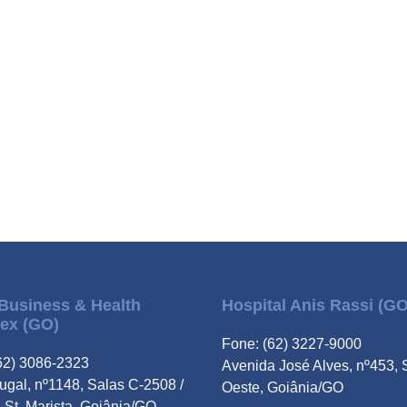
Business & Health
Hospital Anis Rassi (GO
ex (GO)
Fone: (62) 3227-9000
62) 3086-2323
Avenida José Alves, nº453, 
tugal, nº1148, Salas C-2508 /
Oeste, Goiânia/GO
 St. Marista, Goiânia/GO