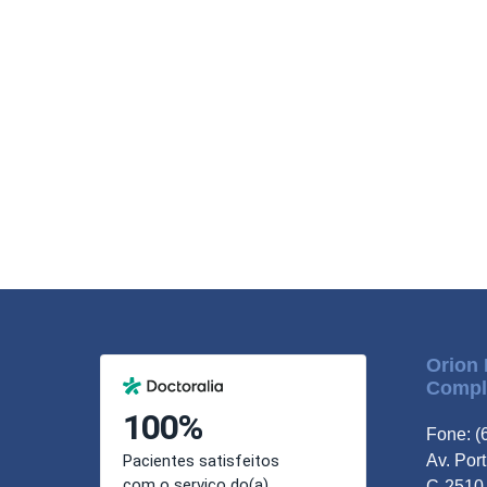
Orion 
Compl
Fone: (
Av. Por
C-2510,