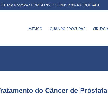
& Cirurgia Robótica / CRMGO 9517 / CRMSP 88743 / RQE 4410
MÉDICO
QUANDO PROCURAR
CIRURGI
Tratamento do Câncer de Próstata