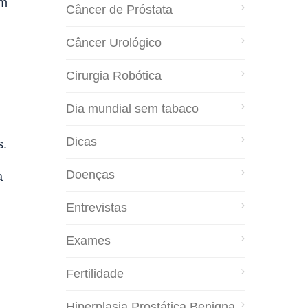
um
Câncer de Próstata
Câncer Urológico
Cirurgia Robótica
Dia mundial sem tabaco
Dicas
s.
Doenças
a
Entrevistas
Exames
Fertilidade
Hiperplasia Prostática Benigna