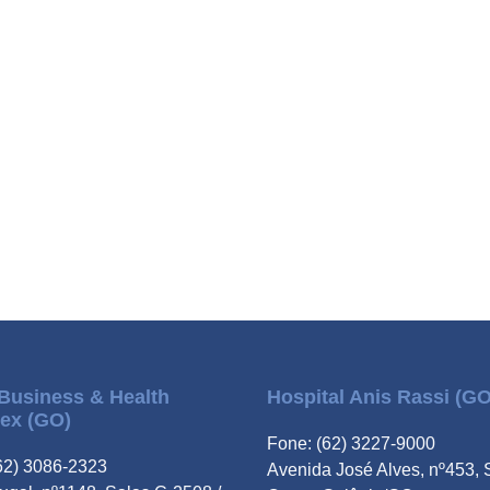
Business & Health
Hospital Anis Rassi (GO
ex (GO)
Fone: (62) 3227-9000
62) 3086-2323
Avenida José Alves, nº453, 