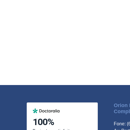
Orion 
Compl
Fone: (