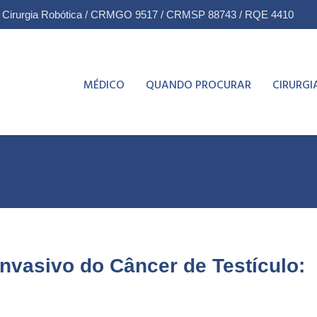
& Cirurgia Robótica / CRMGO 9517 / CRMSP 88743 / RQE 4410
MÉDICO
QUANDO PROCURAR
CIRURGI
nvasivo do Câncer de Testículo: