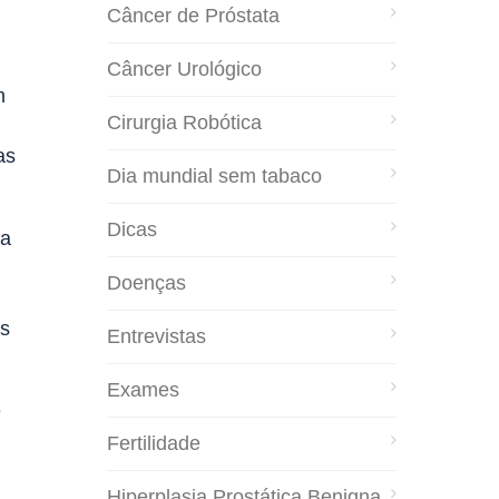
Câncer de Próstata
Câncer Urológico
m
Cirurgia Robótica
as
Dia mundial sem tabaco
Dicas
ma
Doenças
os
Entrevistas
Exames
e
Fertilidade
Hiperplasia Prostática Benigna