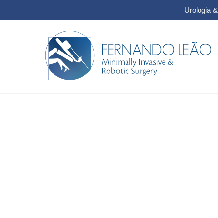
Urologia 
Saiba o que
é Endourologia
Manipulação do trato urinár