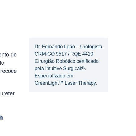
Dr. Fernando Leão – Urologista
CRM-GO 9517 / RQE 4410
ento de
Cirurgião Robótico certificado
to
pela Intuitive Surgical®.
precoce
Especializado em
GreenLight™ Laser Therapy.
ureter
m