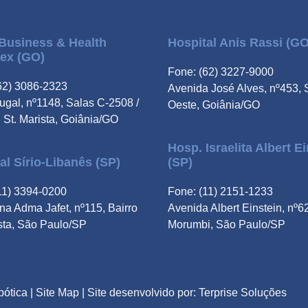
Business & Health
Hospital Anis Rassi (GO
ex (GO)
Fone: (62) 3227-9000
62) 3086-2323
Avenida José Alves, nº453, 
tugal, nº1148, Salas C-2508 /
Oeste, Goiânia/GO
 St. Marista, Goiânia/GO
Hosp. Israelita Albert E
al Sírio-Libanês (SP)
(SP)
11) 3394-0200
Fone: (11) 2151-1233
a Adma Jafet, nº115, Bairro
Avenida Albert Einstein, nº6
sta, São Paulo/SP
Morumbi, São Paulo/SP
bótica
|
Site Map
| Site desenvolvido por:
Terprise Soluções