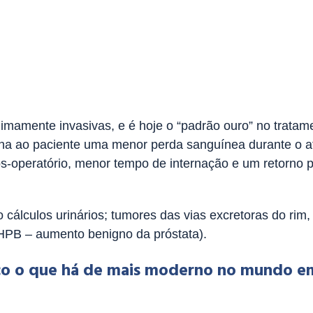
le.
mamente invasivas, e é hoje o “padrão ouro” no tratam
ciona ao paciente uma menor perda sanguínea durante o a
ós-operatório, menor tempo de internação e um retorno 
cálculos urinários; tumores das vias excretoras do rim, 
(HPB – aumento benigno da próstata).
iço o que há de mais moderno no mundo e