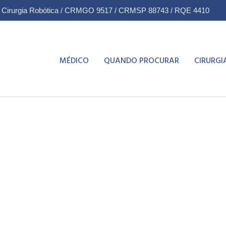
& Cirurgia Robótica / CRMGO 9517 / CRMSP 88743 / RQE 4410
MÉDICO
QUANDO PROCURAR
CIRURGI
io sem