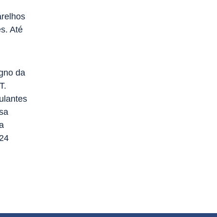
arelhos
es. Até
gno da
T.
ulantes
ssa
a
 24