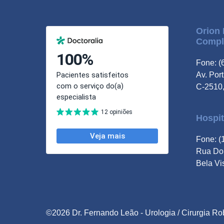
Orion 
Compl
Fone: (
Av. Por
C-2510,
Hospit
Fone: (
Rua Don
Bela Vi
©2026 Dr. Fernando Leão -
Urologia
/
Cirurgia Ro