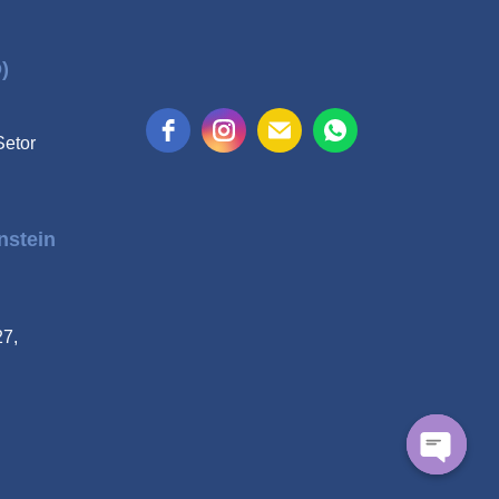
)
Setor
instein
27,